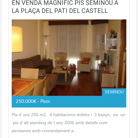
EN VENDA MAGNÍFIC PIS SEMINOU A
LA PLAÇA DEL PATI DEL CASTELL
SEMINOU
250.000€
- Pisos
Pis d´uns 250 m2, 4 habitacions dobles i 3 banys, es un
pis d´alt standing de l´any 2006 amb detalls com
persianes amb comandament a…