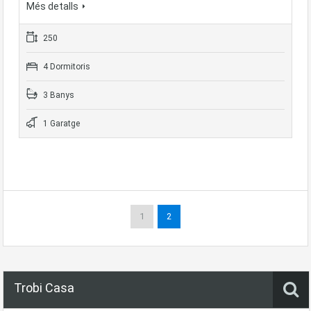
Més detalls
250
4 Dormitoris
3 Banys
1 Garatge
1
2
Trobi Casa