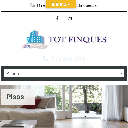
Idioma »
Direcció mail :
info@totfinques.cat
977 601 281
Pisos