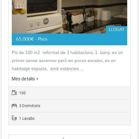
LLOGAT
65.000€
- Pisos
Pis de 100 m2 reformat de 3 habitacions, 1 bany, es un
primer sense ascensor però en pocas escales, es un
habitatge espaiós, amb estàncies…
Més detalls
100
3 Dormitoris
1 Lavabo