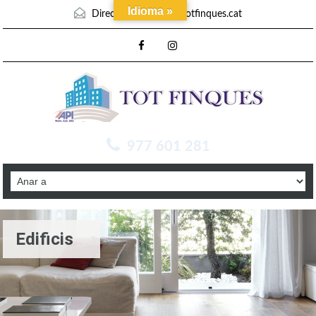
Idioma »
Direcció mail :
info@totfinques.cat
977 601 281
Edificis