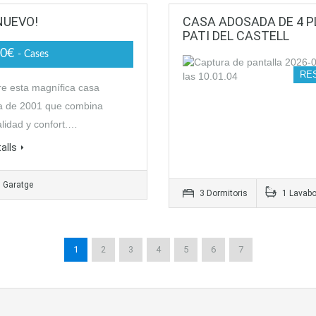
NUEVO!
CASA ADOSADA DE 4 
PATI DEL CASTELL
00€
- Cases
RE
e esta magnífica casa
a de 2001 que combina
alidad y confort.…
alls
 Garatge
3 Dormitoris
1 Lavab
1
2
3
4
5
6
7