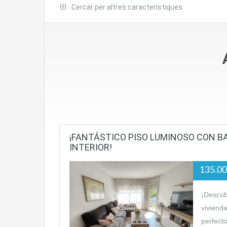
Cercar per altres característiques
¡FANTÁSTICO PISO LUMINOSO CON B
INTERIOR!
135.0
¡Descub
viviend
perfec