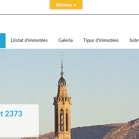
Idioma »
i
Llistat d’immobles
Galeria
Tipus d’immobles
Sobr
t 2373
2001
RI