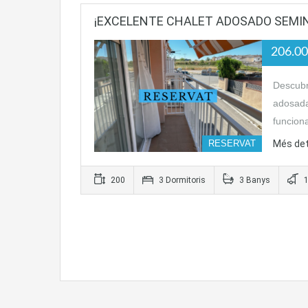
¡EXCELENTE CHALET ADOSADO SEMI
206.0
Descubr
adosad
funcion
RESERVAT
Més det
200
3 Dormitoris
3 Banys
1