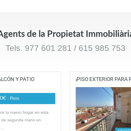
Agents de la Propietat Immobiliàri
Tels. 977 601 281 / 615 985 753
ALCÓN Y PATIO
¡PISO EXTERIOR PARA
00€
- Pisos
re tu nuevo hogar en esta
a de segunda mano en
to…