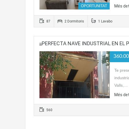
OPORTUNITAT
Més det
87
2 Dormitoris
1 Lavabo
¡¡PERFECTA NAVE INDUSTRIAL EN EL 
360.0
Te pres
industri
Valls,…
Més det
560