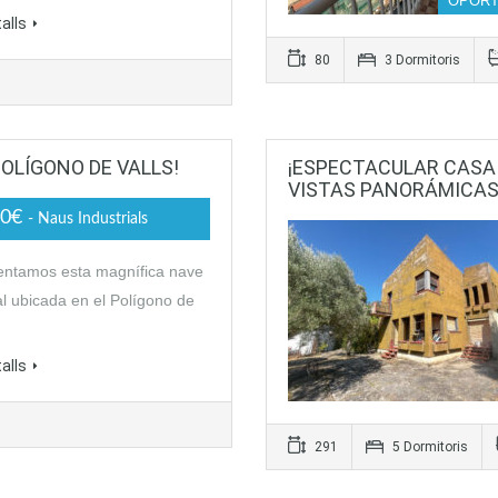
OPORT
alls
80
3 Dormitoris
POLÍGONO DE VALLS!
¡ESPECTACULAR CASA 
VISTAS PANORÁMICAS 
00€
- Naus Industrials
entamos esta magnífica nave
al ubicada en el Polígono de
alls
291
5 Dormitoris