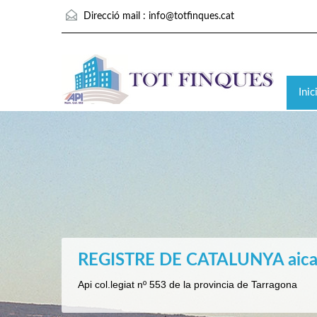
Direcció mail :
info@totfinques.cat
Inic
EL SEU IMMOBLE ES ÚNIC
REGISTRE DE CATALUNYA aica
AL SEU SERVEI DES DE L’ANY 
SERVEI INTEGRAL IMMOBILIA
La nostra manera de vendre-li també
Api col.legiat nº 553 de la provincia de Tarragona
Compromís, Experiència, Professionalitat i Efectivitat
Hipoteques al 100 % del valor de l´immoble