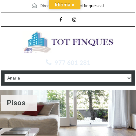
Idioma »
Direcció mail :
info@totfinques.cat
977 601 281
Pisos