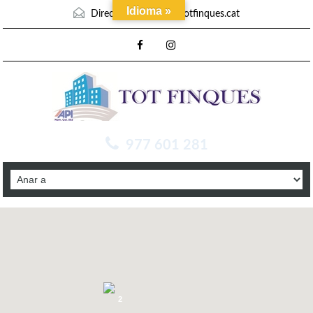
Idioma »
Direcció mail :
info@totfinques.cat
977 601 281
2