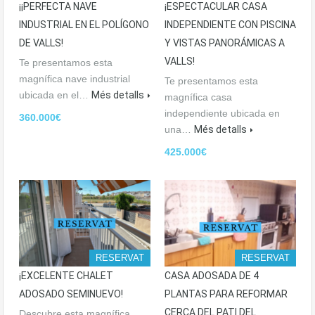
¡¡PERFECTA NAVE
¡ESPECTACULAR CASA
INDUSTRIAL EN EL POLÍGONO
INDEPENDIENTE CON PISCINA
DE VALLS!
Y VISTAS PANORÁMICAS A
VALLS!
Te presentamos esta
magnífica nave industrial
Te presentamos esta
ubicada en el…
Més detalls
magnífica casa
independiente ubicada en
360.000€
una…
Més detalls
425.000€
RESERVAT
RESERVAT
¡EXCELENTE CHALET
CASA ADOSADA DE 4
ADOSADO SEMINUEVO!
PLANTAS PARA REFORMAR
CERCA DEL PATI DEL
Descubre esta magnífica