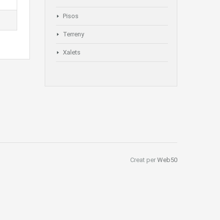
Pisos
Terreny
Xalets
Creat per
Web50