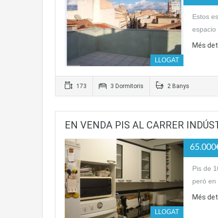
Estos es
espacio
Més det
LLOGAT
173
3 Dormitoris
2 Banys
EN VENDA PIS AL CARRER INDÚST
65.00
Pis de 
però en
Més det
LLOGAT