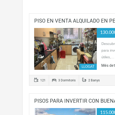
PISO EN VENTA ALQUILADO EN PER
130.0
Descubre
para inv
útiles,…
Més det
LLOGAT
121
3 Dormitoris
2 Banys
PISOS PARA INVERTIR CON BUEN
115.0