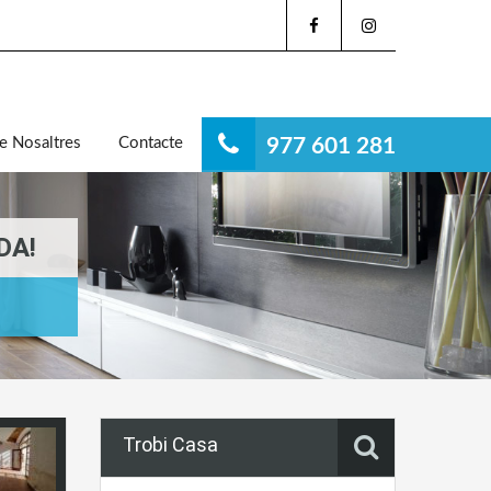
e Nosaltres
Contacte
977 601 281
DA!
Trobi Casa