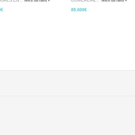
SORES EN…
Més detalls
COMERCIAL…
Més detalls
0€
85.000€