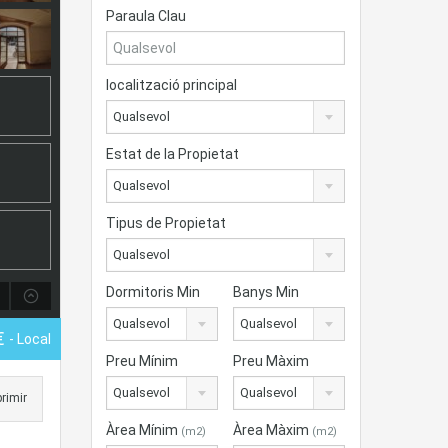
Paraula Clau
localització principal
Qualsevol
Estat de la Propietat
Qualsevol
Tipus de Propietat
Qualsevol
Dormitoris Min
Banys Min
Qualsevol
Qualsevol
€
- Local
Preu Mínim
Preu Màxim
Qualsevol
Qualsevol
rimir
Àrea Mínim
Àrea Màxim
(m2)
(m2)