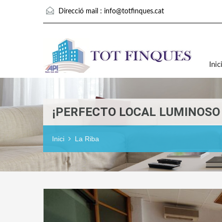
Direcció mail :
info@totfinques.cat
Inic
¡PERFECTO LOCAL LUMINOSO 
Inici
La Riba