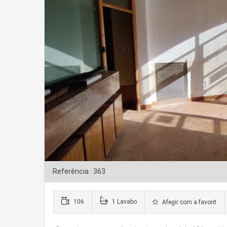
Referència : 363
106
1 Lavabo
Afegir com a favorit