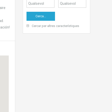
aire
ad.
Cercar per altres característiques
ación!